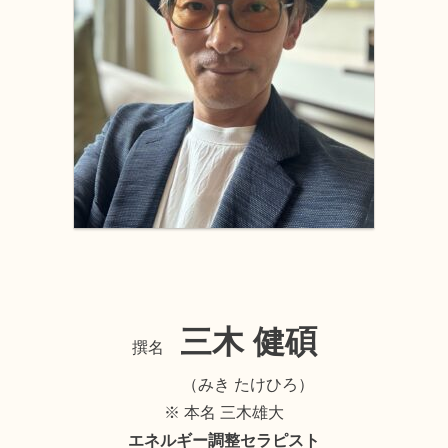
三木 健碩
撰名
（みき たけひろ）
※ 本名 三木雄大
エネルギー調整セラピスト