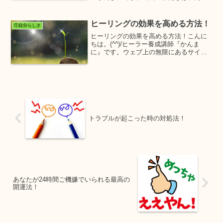
ネガティブ思考でしたが、その意識をど
うやってご機嫌さんポジティブ思考に書
き換えたかは沢山の要因があります。そ
ヒーリングの効果を高める方法！
①自分らしさ
の中でも効果が高かった...
ヒーリングの効果を高める方法！こんに
ちは。(^^)/ヒーラー養成講師『かんま
に』です。ウェブ上の無限にあるサイト
の中からわたしのサイトにご縁を頂けま
したこと感謝でしかありません。ありが
とうございます。(^^)今回は質問をいただ
きましたので『...
トラブルが起こった時の対処法！
あなたが24時間ご機嫌でいられる最高の
開運法！