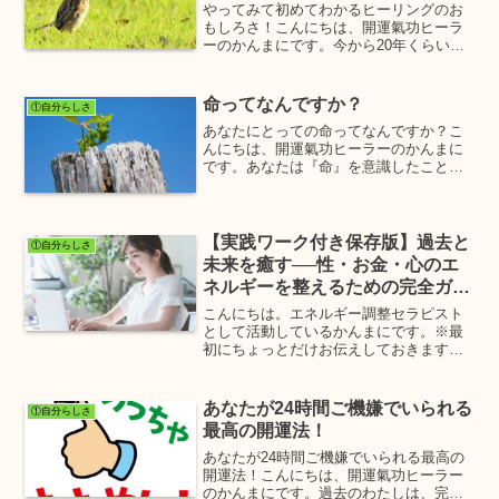
やってみて初めてわかるヒーリングのお
もしろさ！こんにちは、開運氣功ヒーラ
ーのかんまにです。今から20年くらい前
の話です。わたしは、レイキのアチュー
ンメント(伝授)を受け、セルフヒーリング
を実践しようとした時の正直な気持ちと
命ってなんですか？
①自分らしさ
して、『こんなこと...
あなたにとっての命ってなんですか？こ
んにちは、開運氣功ヒーラーのかんまに
です。あなたは『命』を意識したことが
あるでしょうか？命には『生命力』とい
うパワーがあり、これが命の根源となっ
て生きていくことができます。この生命
力こそが命の意味で、存在...
【実践ワーク付き保存版】過去と
①自分らしさ
未来を癒す──性・お金・心のエ
ネルギーを整えるための完全ガイ
ド
こんにちは。エネルギー調整セラピスト
として活動しているかんまにです。※最
初にちょっとだけお伝えしておきます。
今回の記事を書き終えたとき、自分でも
「これ…コラムじゃなくて有料セミナー
じゃない？」と思いました。(^^;かなりの
あなたが24時間ご機嫌でいられる
①自分らしさ
長文に仕上がってい...
最高の開運法！
あなたが24時間ご機嫌でいられる最高の
開運法！こんにちは、開運氣功ヒーラー
のかんまにです。過去のわたしは、完全