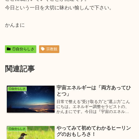
今日という一日を大切に昧わい愉しんで下さい。
かんまに
①自分らしさ
宗教観
関連記事
宇宙エネルギーは「両方あってひ
①自分らしさ
とつ」
日常で整える“受け取る力”と“選ぶ力”こん
にちは。エネルギー調整セラピストの、
かんまにです。今日は『宇宙のエネルギ
ー』についてお話します。宇宙という
と、壮大で、わたし達に関係ないように
感じるかもしれません。ですが、目の前
やってみて初めてわかるヒーリン
①自分らしさ
に映っている世界も、...
グのおもしろさ！