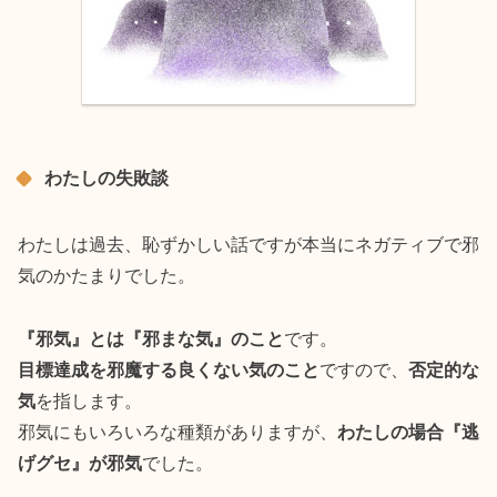
わたしの失敗談
わたしは過去、恥ずかしい話ですが本当にネガティブで邪
気のかたまりでした。
『邪気』とは『邪まな気』のこと
です。
目標達成を邪魔する良くない気のこと
ですので、
否定的な
気
を指します。
邪気にもいろいろな種類がありますが、
わたしの場合『逃
げグセ』が邪気
でした。