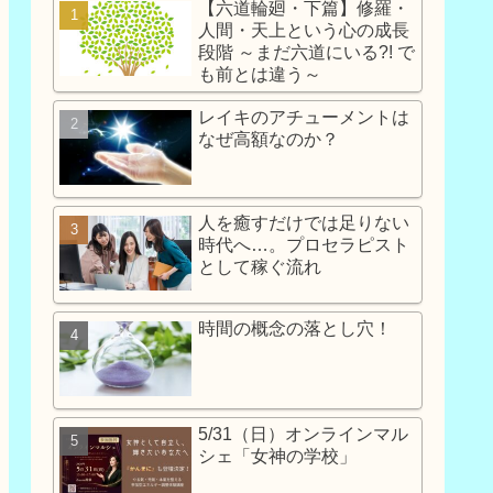
【六道輪廻・下篇】修羅・
人間・天上という心の成長
段階 ～まだ六道にいる?! で
も前とは違う～
レイキのアチューメントは
なぜ高額なのか？
人を癒すだけでは足りない
時代へ…。プロセラピスト
として稼ぐ流れ
時間の概念の落とし穴！
5/31（日）オンラインマル
シェ「女神の学校」