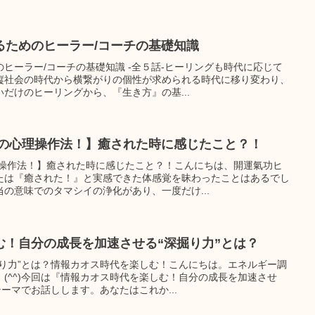
るためのヒーラー/コーチの基礎知識
ヒーラー/コーチの基礎知識 -全５話-ヒーリングも時代に応じて
縦社会の時代から横繋がりの個性が求められる時代に移り変わり、
だけのヒーリングから、『生き方』の基...
須の心理操作法！】癒された時に感じたこと？！
理操作法！】癒された時に感じたこと？！こんにちは、開運氣功ヒ
たは『癒された！』と実感できた体感覚を昧わったことはあるでし
の意味でのタマシイの浄化があり、一度だけ...
む！自分の成長を加速させる“深掘り力”とは？
掘り力”とは？情報カオス時代を楽しむ！こんにちは。エネルギー調
(^^)今回は『情報カオス時代を楽しむ！自分の成長を加速させ
ーマでお話しします。あなたはこれか...