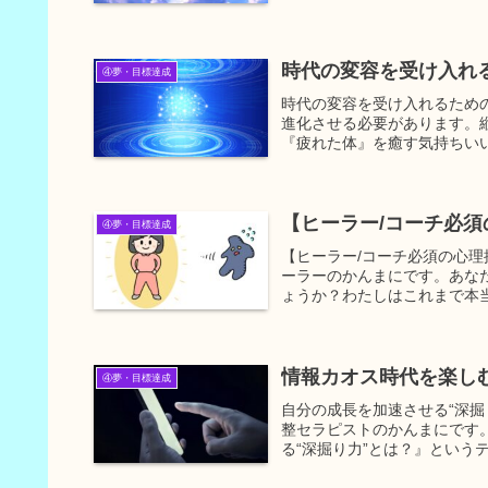
時代の変容を受け入れ
④夢・目標達成
時代の変容を受け入れるための
進化させる必要があります。
『疲れた体』を癒す気持ちいい
【ヒーラー/コーチ必
④夢・目標達成
【ヒーラー/コーチ必須の心
ーラーのかんまにです。あな
ょうか？わたしはこれまで本当
情報カオス時代を楽し
④夢・目標達成
自分の成長を加速させる“深
整セラピストのかんまにです。
る“深掘り力”とは？』というテ