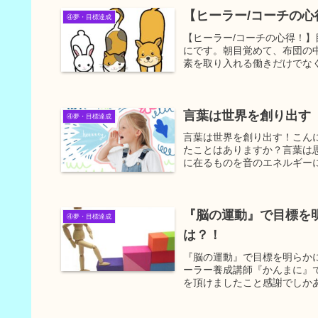
【ヒーラー/コーチの
④夢・目標達成
【ヒーラー/コーチの心得！
にです。朝目覚めて、布団の
素を取り入れる働きだけでなく
言葉は世界を創り出す
④夢・目標達成
言葉は世界を創り出す！こん
たことはありますか？言葉は
に在るものを音のエネルギーに
『脳の運動』で目標を
④夢・目標達成
は？！
『脳の運動』で目標を明らかに
ーラー養成講師『かんまに』
を頂けましたこと感謝でしかあ