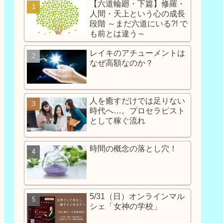
【六道輪廻・下篇】修羅・
人間・天上という心の成長
段階 ～まだ六道にいる?! で
も前とは違う～
レイキのアチューメントは
なぜ高額なのか？
人を癒すだけでは足りない
時代へ…。プロセラピスト
として稼ぐ流れ
時間の概念の落とし穴！
5/31（日）オンラインマル
シェ「女神の学校」