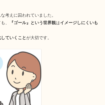
んな考えに囚われていました。
ても、
『ゴール』という世界観
は
イメージしにくいも
化していくこと
が大切です。