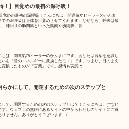
心得！】目覚めの最初の深呼吸！
】目覚めの最初の深呼吸！こんにちは、開運氣功ヒーラーのかんま
中での深呼吸は身体を目覚めさせてくれます。なぜなら、呼吸は酸
、肺回りの肋間筋といった筋肉や横隔膜、背...
にちは、開運氣功ヒーラーのかんまにです。あなたは言葉を意識し
思いを『音のエネルギーに変換したモノ』です。つまり、目のまえ
変換したものが『言葉』です。感情も実態は...
明らかにして、開運するための次のステップと
して、開運するための次のステップとは？！こんにちは。(^^)/ヒ
です。ウェブ上の無限にあるサイトの中からわたしのサイトにご縁
りません。ありがとうございます。(...